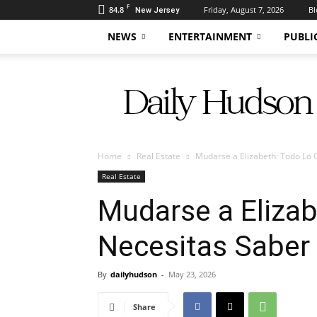
F
84.8
Friday, August 7, 2026
Bl
New Jersey
NEWS
ENTERTAINMENT
PUBLI
Daily
Hudson
Home
Real Estate
Mudarse a Elizabeth: Todo Lo 
Real Estate
Mudarse a Eliza
Necesitas Saber
By
dailyhudson
-
May 23, 2026
Share