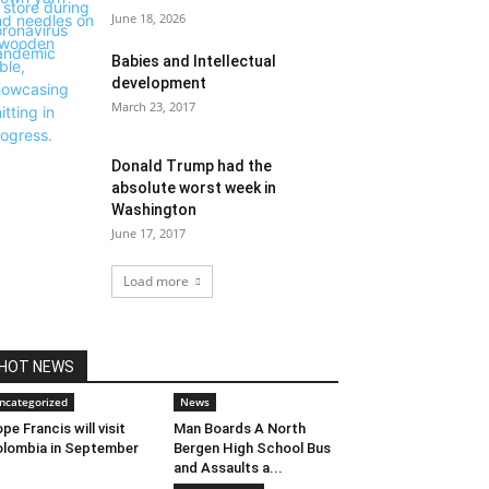
June 18, 2026
Babies and Intellectual
development
March 23, 2017
Donald Trump had the
absolute worst week in
Washington
June 17, 2017
Load more
HOT NEWS
ncategorized
News
pe Francis will visit
Man Boards A North
lombia in September
Bergen High School Bus
and Assaults a...