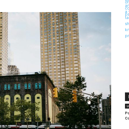
U
Po
Co