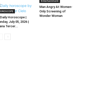
Entertainment
Man Angry At Women-
OROSCOPE
Only Screening of
Wonder Woman
Daily Horoscope |
nday, July 05, 2026 |
ana Tercer...