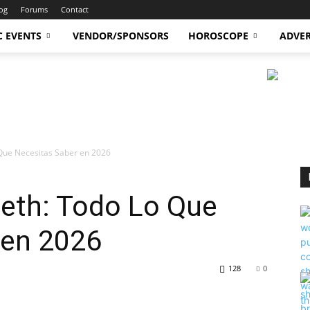
og
Forums
Contact
C EVENTS
VENDOR/SPONSORS
HOROSCOPE
ADVER
Que Necesitas Saber en 2026
beth: Todo Lo Que
 en 2026
128
0