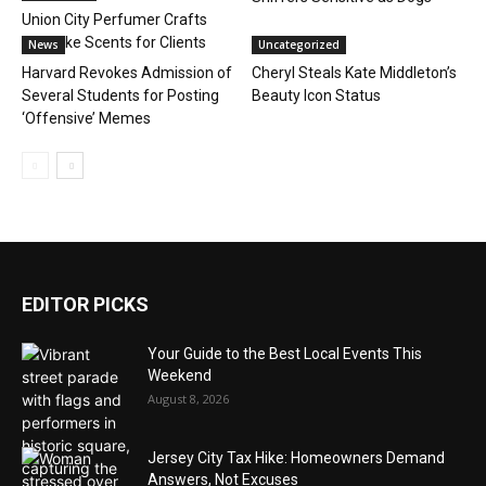
Union City Perfumer Crafts
Bespoke Scents for Clients
News
Uncategorized
Harvard Revokes Admission of
Cheryl Steals Kate Middleton’s
Several Students for Posting
Beauty Icon Status
‘Offensive’ Memes
EDITOR PICKS
Your Guide to the Best Local Events This
Weekend
August 8, 2026
Jersey City Tax Hike: Homeowners Demand
Answers, Not Excuses