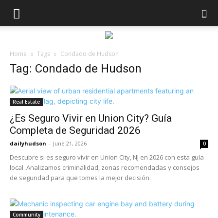
Home
Tags
Condado de Hudson
Tag: Condado de Hudson
Real Estate
¿Es Seguro Vivir en Union City? Guía
Completa de Seguridad 2026
dailyhudson
-
June 21, 2026
0
Descubre si es seguro vivir en Union City, NJ en 2026 con esta guía
local. Analizamos criminalidad, zonas recomendadas y consejos
de seguridad para que tomes la mejor decisión.
Community