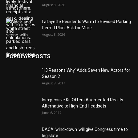
August 8, 2026
Lafayette Residents Warm to Revised Parking
Permit Plan, Ask for More
August 8, 2026
POPULAR POSTS
‘13 Reasons Why’ Adds Seven New Actors for
Season 2
August 8, 2017
Inexpensive Kit Offers Augmented Reality
Alternative to High-End Headsets
June 6, 2017
DACA ‘wind-down’ will give Congress time to
legislate