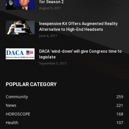
for Season 2
August 8, 2017
Inexpensive Kit Offers Augmented Reality
Alternative to High-End Headsets
June 6, 2017
DACA ‘wind-down’ will give Congress time to
legislate
September 5, 2017
POPULAR CATEGORY
Community
259
News
221
HOROSCOPE
168
Health
107