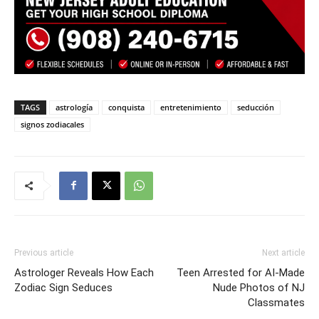
TAGS
astrología
conquista
entretenimiento
seducción
signos zodiacales
Previous article
Next article
Astrologer Reveals How Each
Teen Arrested for AI-Made
Zodiac Sign Seduces
Nude Photos of NJ
Classmates