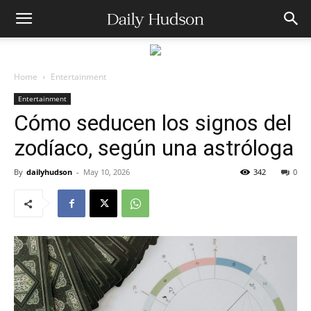
Home
Entertainment
Entertainment
Cómo seducen los signos del
zodíaco, según una astróloga
By
dailyhudson
-
May 10, 2026
342
0