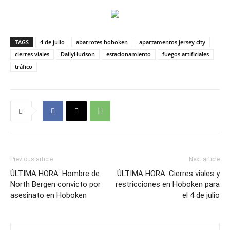
TAGS
4 de julio
abarrotes hoboken
apartamentos jersey city
cierres viales
DailyHudson
estacionamiento
fuegos artificiales
tráfico
Previous article
Next article
ÚLTIMA HORA: Hombre de
ÚLTIMA HORA: Cierres viales y
North Bergen convicto por
restricciones en Hoboken para
asesinato en Hoboken
el 4 de julio