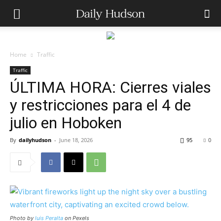
Home
Traffic
Traffic
ÚLTIMA HORA: Cierres viales
y restricciones para el 4 de
julio en Hoboken
By
dailyhudson
-
June 18, 2026
95
0
Photo by
luis Peralta
on Pexels