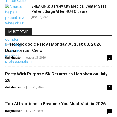
BREAKING: Jersey City Medical Center Sees
Patient Surge After HUH Closure
June 18, 2026
MUST READ
✨ Horóscopo de Hoy | Monday, August 03, 2026 |
Diana Tercer Cielo
dailyhudson
-
August 3, 2026
0
Party With Purpose 5K Returns to Hoboken on July
28
dailyhudson
-
June 23, 2026
0
Top Attractions in Bayonne You Must Visit in 2026
dailyhudson
-
July 12, 2026
0