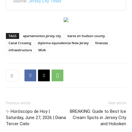
Source:
Jersey City Times
TAGS
apartamentos jersey city
bares en hudson county
Canal Crossing
diploma equivalencia New Jersey
finanzas
infraestructura
MUA
Previous article
Next article
✨ Horóscopo de Hoy |
BREAKING: Guide to Best Ice
Saturday, June 27, 2026 | Diana
Cream Spots in Jersey City
Tercer Cielo
and Hoboken