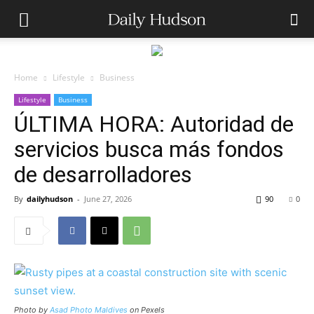
Home
Lifestyle
Business
Lifestyle
Business
ÚLTIMA HORA: Autoridad de
servicios busca más fondos
de desarrolladores
By
dailyhudson
-
June 27, 2026
90
0
Photo by
Asad Photo Maldives
on Pexels