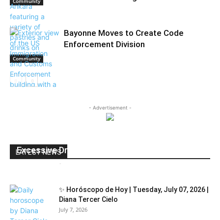
Community
Bayonne Moves to Create Code
Enforcement Division
Community
Community
- Advertisement -
Study: Being Alone As Bad As Smoking,
Excessive Drinking
LATEST NEWS
Andres Catana
-
March 18, 2017
0
✨ Horóscopo de Hoy | Tuesday, July 07, 2026 |
Diana Tercer Cielo
July 7, 2026