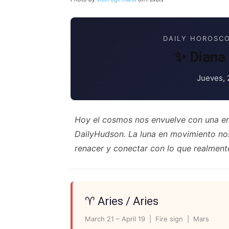
DAILY HOROSCO
✨ Diana 
Jueves, 
Hoy el cosmos nos envuelve con una en
DailyHudson. La luna en movimiento no
renacer y conectar con lo que realment
♈ Aries / Aries
March 21 – April 19 | Fire sign | Mars