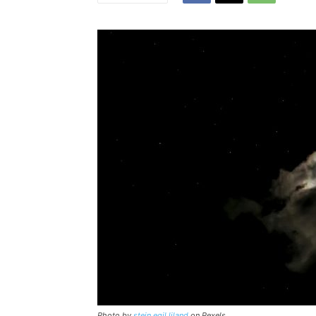
Photo by
stein egil liland
on Pexels