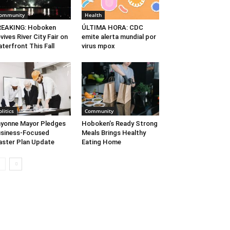
ommunity
Health
REAKING: Hoboken
ÚLTIMA HORA: CDC
vives River City Fair on
emite alerta mundial por
terfront This Fall
virus mpox
olitics
Community
yonne Mayor Pledges
Hoboken’s Ready Strong
siness-Focused
Meals Brings Healthy
ster Plan Update
Eating Home