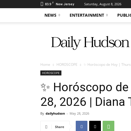
F
83.9
Saturday, August 8, 2026
New Jersey
NEWS
ENTERTAINMENT
PUBLI
Daily
Hudson
Home
HOROSCOPE
✨ Horóscopo de Hoy | Thursd
HOROSCOPE
✨ Horóscopo de 
28, 2026 | Diana 
By
dailyhudson
-
May 28, 2026
Share