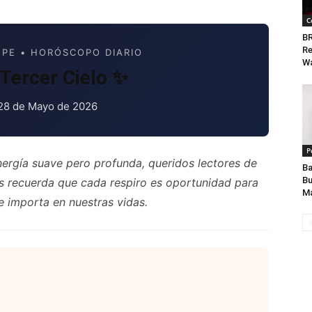
C
B
Re
PE • HORÓSCOPO DIARIO
Wa
Tercer Cielo ✨
28 de Mayo de 2026
P
ergía suave pero profunda, queridos lectores de
Ba
Bu
s recuerda que cada respiro es oportunidad para
Ma
e importa en nuestras vidas.