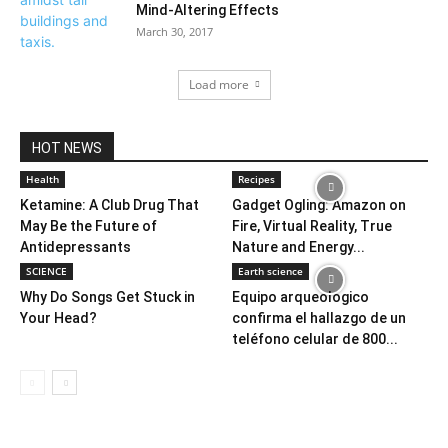
Mind-Altering Effects
March 30, 2017
Load more
HOT NEWS
Health
Recipes
Ketamine: A Club Drug That
Gadget Ogling: Amazon on
May Be the Future of
Fire, Virtual Reality, True
Antidepressants
Nature and Energy...
SCIENCE
Earth science
Why Do Songs Get Stuck in
Equipo arqueológico
Your Head?
confirma el hallazgo de un
teléfono celular de 800...