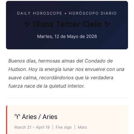
DAILY HOROSCOPE • HORÓSCOPO DIARIO
✨ Diana Tercer Cielo ✨
Martes, 12 de Mayo de 2026
Buenos días, hermosas almas del Condado de
Hudson. Hoy la energía lunar nos envuelve con una
suave calma, recordándonos que la verdadera
fuerza nace de la quietud interior.
♈ Aries / Aries
March 21 – April 19 | Fire sign | Mars