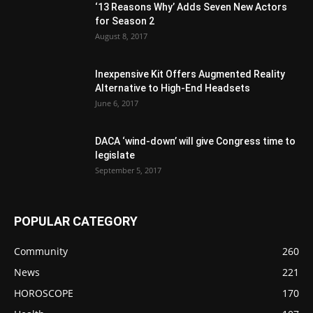
‘13 Reasons Why’ Adds Seven New Actors
for Season 2
August 8, 2017
Inexpensive Kit Offers Augmented Reality
Alternative to High-End Headsets
June 6, 2017
DACA ‘wind-down’ will give Congress time to
legislate
September 5, 2017
POPULAR CATEGORY
Community
260
News
221
HOROSCOPE
170