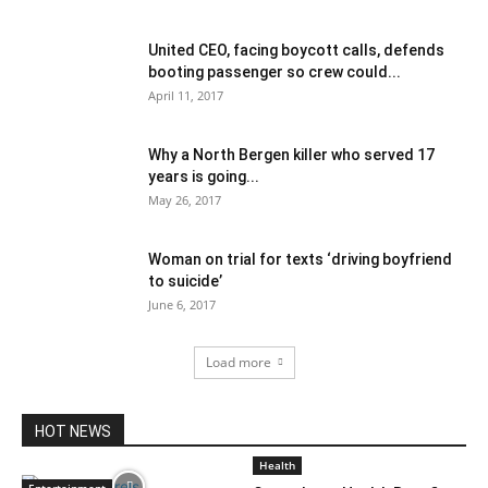
United CEO, facing boycott calls, defends
booting passenger so crew could...
April 11, 2017
Why a North Bergen killer who served 17
years is going...
May 26, 2017
Woman on trial for texts ‘driving boyfriend
to suicide’
June 6, 2017
Load more
HOT NEWS
Health