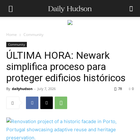
Home
Community
Community
ÚLTIMA HORA: Newark
simplifica proceso para
proteger edificios históricos
By
dailyhudson
-
July 7, 2026
78
0