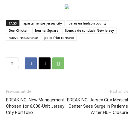
TAGS
apartamentos jersey city
bares en hudson county
Don Chicken
Journal Square
licencia de conducir New Jersey
nuevo restaurante
pollo frito coreano
Previous article
Next article
BREAKING: New Management
BREAKING: Jersey City Medical
Chosen for 6,000-Unit Jersey
Center Sees Surge in Patients
City Portfolio
After HUH Closure