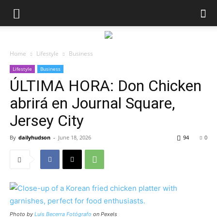
Home
Lifestyle
Business
Lifestyle
Business
ÚLTIMA HORA: Don Chicken
abrirá en Journal Square,
Jersey City
By
dailyhudson
-
June 18, 2026
94
0
Photo by
Luis Becerra Fotógrafo
on Pexels