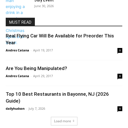
July Event
June 30, 2026
MUST READ
Real Flying Car Will Be Available for Preorder This
Year
Andres Catana
-
April 19, 2017
0
Are You Being Manipulated?
Andres Catana
-
April 29, 2017
0
Top 10 Best Restaurants in Bayonne, NJ (2026
Guide)
dailyhudson
-
July 7, 2026
0
Load more