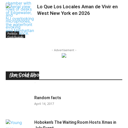
Lo Que Los Locales Aman de Vivir en
West New York en 2026
Politics
Community
- Advertisement -
Congress Gives Trump’s Science Budget Cuts
the Cold Shoulder
LATEST NEWS
Andres Catana
-
May 2, 2017
0
Random facts
April 14, 2017
Hoboken’s The Waiting Room Hosts Xmas in