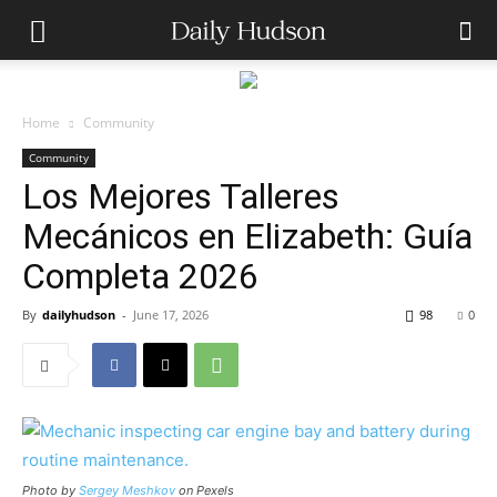
Home
Community
Community
Los Mejores Talleres
Mecánicos en Elizabeth: Guía
Completa 2026
By
dailyhudson
-
June 17, 2026
98
0
Photo by
Sergey Meshkov
on Pexels