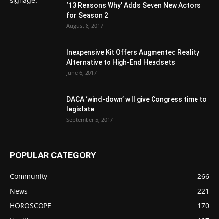
‘13 Reasons Why’ Adds Seven New Actors
for Season 2
August 8, 2017
Inexpensive Kit Offers Augmented Reality
Alternative to High-End Headsets
June 6, 2017
DACA ‘wind-down’ will give Congress time to
legislate
September 5, 2017
POPULAR CATEGORY
Community
266
News
221
HOROSCOPE
170