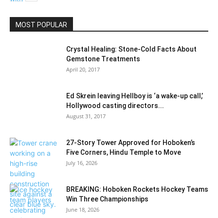
MOST POPULAR
Education
Crystal Healing: Stone-Cold Facts About
Gemstone Treatments
April 20, 2017
Ed Skrein leaving Hellboy is ‘a wake-up call,’
Hollywood casting directors...
August 31, 2017
27-Story Tower Approved for Hoboken’s
Five Corners, Hindu Temple to Move
July 16, 2026
BREAKING: Hoboken Rockets Hockey Teams
Win Three Championships
June 18, 2026