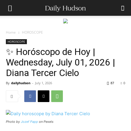
Home
HOROSCOPE
HOROSCOPE
✨ Horóscopo de Hoy |
Wednesday, July 01, 2026 |
Diana Tercer Cielo
By
dailyhudson
-
July 1, 2026
87
0
Photo by
Jozef Papp
on Pexels