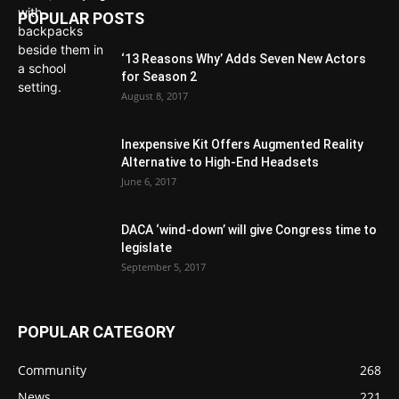
POPULAR POSTS
‘13 Reasons Why’ Adds Seven New Actors
for Season 2
August 8, 2017
Inexpensive Kit Offers Augmented Reality
Alternative to High-End Headsets
June 6, 2017
DACA ‘wind-down’ will give Congress time to
legislate
September 5, 2017
POPULAR CATEGORY
Community
268
News
221