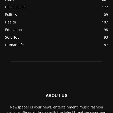
HOROSCOPE
172
Politics
109
Health
107
Education
98
SCIENCE
93
Human life
87
ABOUT US
Newspaper is your news, entertainment, music fashion
website. We provide you with the latest breaking news and