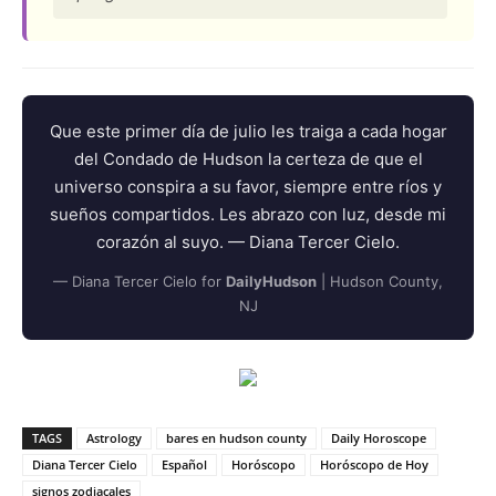
Que este primer día de julio les traiga a cada hogar
del Condado de Hudson la certeza de que el
universo conspira a su favor, siempre entre ríos y
sueños compartidos. Les abrazo con luz, desde mi
corazón al suyo. — Diana Tercer Cielo.
— Diana Tercer Cielo for
DailyHudson
| Hudson County,
NJ
TAGS
Astrology
bares en hudson county
Daily Horoscope
Diana Tercer Cielo
Español
Horóscopo
Horóscopo de Hoy
signos zodiacales