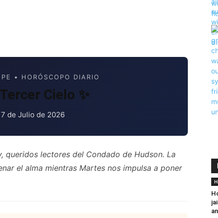
PE • HORÓSCOPO DIARIO
Tercer Cielo ✨
 7 de Julio de 2026
y, queridos lectores del Condado de Hudson. La
denar el alma mientras Martes nos impulsa a poner
H
Ho
ja
an