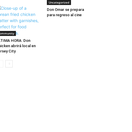
Uncategorized
Don Omar se prepara
para regreso al cine
ommunity
LTIMA HORA: Don
icken abrirá local en
rsey City