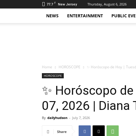
F
77.7
Thursday, August 6, 2026
New Jersey
NEWS
ENTERTAINMENT
PUBLIC EV
Daily
Hudson
Home
HOROSCOPE
✨ Horóscopo de Hoy | Tuesday
HOROSCOPE
✨ Horóscopo de H
07, 2026 | Diana 
By
dailyhudson
-
July 7, 2026
Share