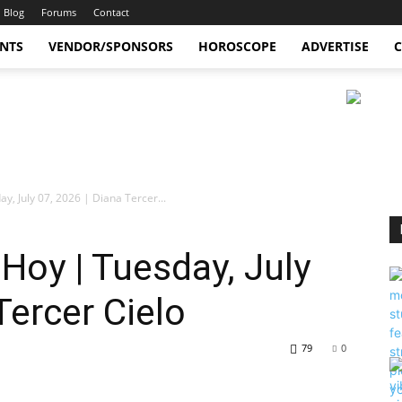
Blog
Forums
Contact
ENTS
VENDOR/SPONSORS
HOROSCOPE
ADVERTISE
C
, July 07, 2026 | Diana Tercer...
oy | Tuesday, July
Tercer Cielo
79
0