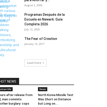
para Ahorrar y...
August 2, 2026
Programas Después de la
Escuela en Newark: Guía
Completa 2026
July 12, 2026
The Fear of Creation
January 14, 2017
Load more
HOT NEWS
uman life
News
urs after release from
North Korea Missile Test
il, man commits
Was Short on Distance
other burglary: cops
but Long on...