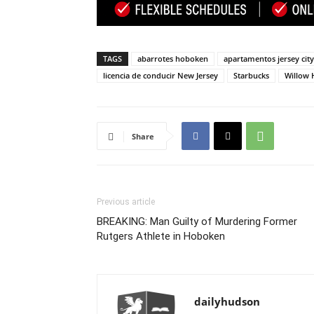
TAGS
abarrotes hoboken
apartamentos jersey city
licencia de conducir New Jersey
Starbucks
Willow 
Share
Previous article
BREAKING: Man Guilty of Murdering Former
Rutgers Athlete in Hoboken
dailyhudson