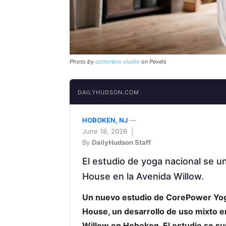
Photo by
cottonbro studio
on Pexels
DAILYHUDSON.COM
HOBOKEN, NJ
—
June 18, 2026 |
By
DailyHudson Staff
El estudio de yoga nacional se u
House en la Avenida Willow.
Un nuevo estudio de CorePower Yoga a
House, un desarrollo de uso mixto en 
Willow en Hoboken. El estudio se s