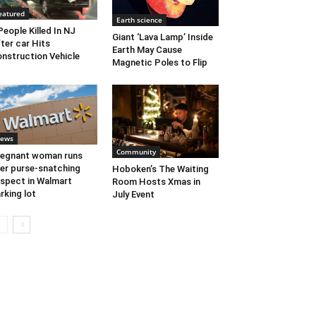
eatured
Earth science
People Killed In NJ
Giant ‘Lava Lamp’ Inside
ter car Hits
Earth May Cause
nstruction Vehicle
Magnetic Poles to Flip
ews
Community
egnant woman runs
er purse-snatching
Hoboken’s The Waiting
spect in Walmart
Room Hosts Xmas in
rking lot
July Event