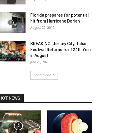
Florida prepares for potential
hit from Hurricane Dorian
August 29, 2019
BREAKING: Jersey City Italian
Festival Returns for 124th Year
in August
July 28, 2026
Load more
HOT NEWS