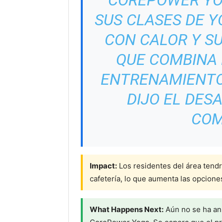
‘COREPOWER YO
SUS CLASES DE 
CON CALOR Y SU
QUE COMBINA 
ENTRENAMIENTO 
DIJO EL DES
COM
Impact:
Los residentes del área tendr
cafetería, lo que aumenta las opcione
What Happens Next:
Aún no se ha anu