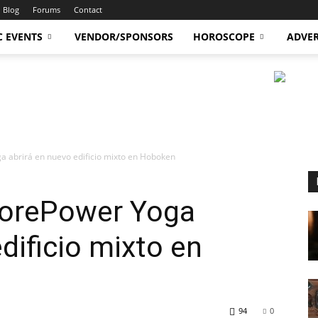
Blog
Forums
Contact
C EVENTS
VENDOR/SPONSORS
HOROSCOPE
ADVER
abrirá en nuevo edificio mixto en Hoboken
orePower Yoga
dificio mixto en
94
0