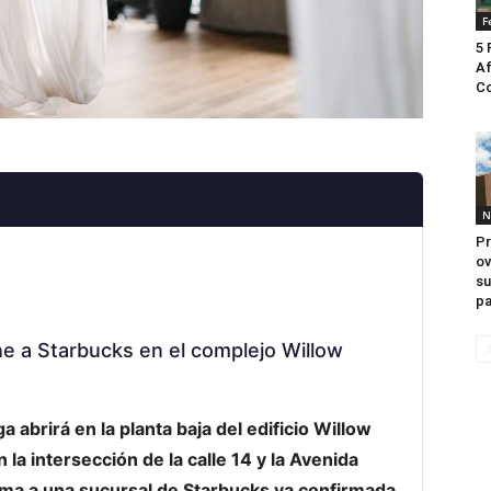
F
5 
Af
Co
N
Pr
ov
su
pa
ne a Starbucks en el complejo Willow
brirá en la planta baja del edificio Willow
la intersección de la calle 14 y la Avenida
uma a una sucursal de Starbucks ya confirmada