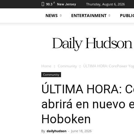
F
90.3
Thursday, August 6, 2026
New Jersey
NEWS
ENTERTAINMENT
PUBLI
Daily
Hudson
Home
Community
ÚLTIMA HORA: CorePower Yoga 
Community
ÚLTIMA HORA: C
abrirá en nuevo e
Hoboken
By
dailyhudson
-
June 18, 2026