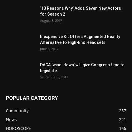
‘13 Reasons Why’ Adds Seven New Actors
for Season 2
August 8, 2017
Inexpensive Kit Offers Augmented Reality
Alternative to High-End Headsets
June 6, 2017
DACA ‘wind-down’ will give Congress time to
legislate
September 5, 2017
POPULAR CATEGORY
Community
257
News
221
HOROSCOPE
166