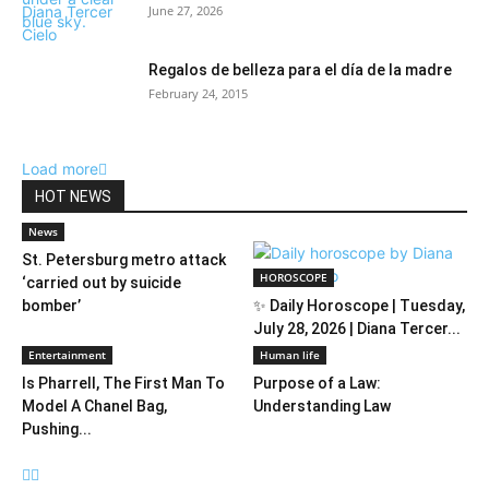
June 27, 2026
Regalos de belleza para el día de la madre
February 24, 2015
Load more
HOT NEWS
News
St. Petersburg metro attack
HOROSCOPE
‘carried out by suicide
bomber’
✨ Daily Horoscope | Tuesday,
July 28, 2026 | Diana Tercer...
Entertainment
Human life
Is Pharrell, The First Man To
Purpose of a Law:
Model A Chanel Bag,
Understanding Law
Pushing...