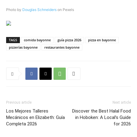
Photo by
Douglas Schneiders
on Pexels
TAGS
comida bayonne
guía pizza 2026
pizza en bayonne
pizzerías bayonne
restaurantes bayonne
Previous article
Next article
Los Mejores Talleres
Discover the Best Halal Food
Mecánicos en Elizabeth: Guía
in Hoboken: A Local’s Guide
Completa 2026
for 2026