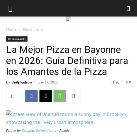
Home
Restaurants
Restaurants
La Mejor Pizza en Bayonne
en 2026: Guía Definitiva para
los Amantes de la Pizza
By
dailyhudson
-
June 17, 2026
98
0
Photo by
Douglas Schneiders
on Pexels