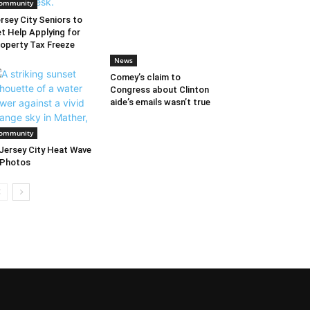
ommunity
rsey City Seniors to
t Help Applying for
operty Tax Freeze
News
Comey’s claim to
Congress about Clinton
aide’s emails wasn’t true
ommunity
Jersey City Heat Wave
 Photos