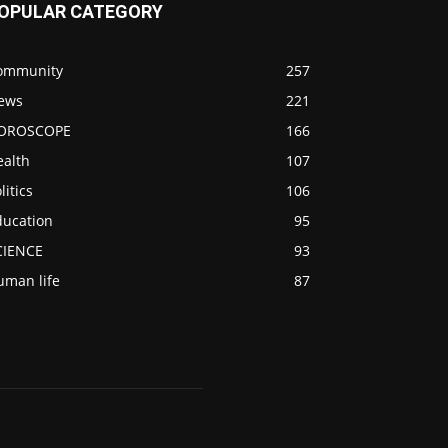
OPULAR CATEGORY
ommunity
257
ews
221
OROSCOPE
166
ealth
107
litics
106
ducation
95
CIENCE
93
uman life
87