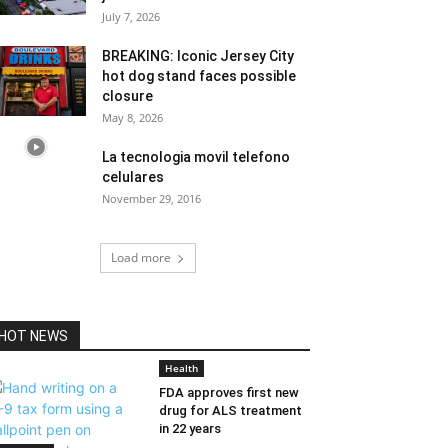
July 7, 2026
BREAKING: Iconic Jersey City
hot dog stand faces possible
closure
May 8, 2026
La tecnologia movil telefono
celulares
November 29, 2016
Load more
HOT NEWS
Health
FDA approves first new
drug for ALS treatment
in 22 years