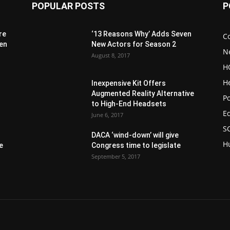
POPULAR POSTS
P
re
‘13 Reasons Why’ Adds Seven
C
 en
New Actors for Season 2
N
August 8, 2017
H
H
Inexpensive Kit Offers
Augmented Reality Alternative
1
Po
to High-End Headsets
E
June 6, 2017
S
DACA ‘wind-down’ will give
H
e
Congress time to legislate
September 5, 2017