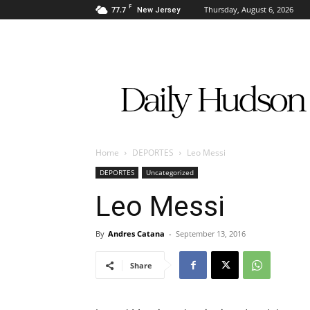
F
77.7
Thursday, August 6, 2026
New Jersey
Daily
Hudson
Home
DEPORTES
Leo Messi
DEPORTES
Uncategorized
Leo Messi
By
Andres Catana
-
September 13, 2016
Share