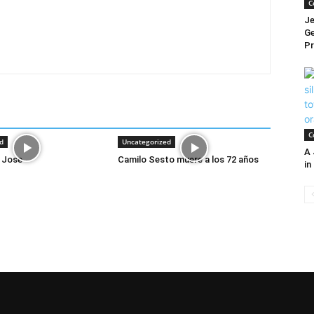
C
Je
Ge
Pr
C
d
Uncategorized
A 
 Jose
Camilo Sesto muere a los 72 años
in