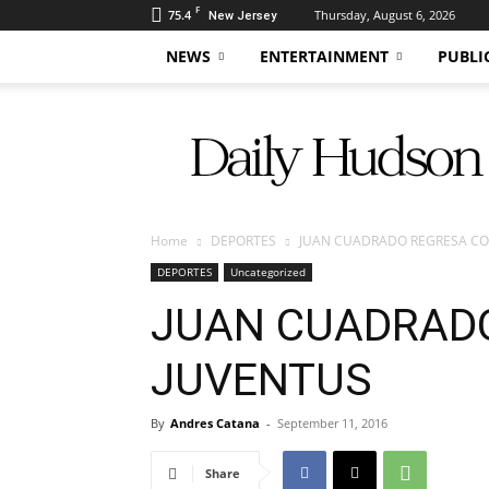
F
75.4
Thursday, August 6, 2026
New Jersey
NEWS
ENTERTAINMENT
PUBLI
Daily
Hudson
Home
DEPORTES
JUAN CUADRADO REGRESA CO
DEPORTES
Uncategorized
JUAN CUADRADO
JUVENTUS
By
Andres Catana
-
September 11, 2016
Share