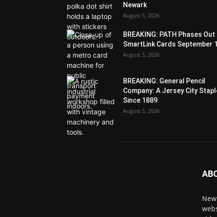
Newark
August 5, 2026
BREAKING: PATH Phases Out
SmartLink Cards September 
August 5, 2026
BREAKING: General Pencil
Company: A Jersey City Stapl
Since 1889
August 5, 2026
AB
News
webs