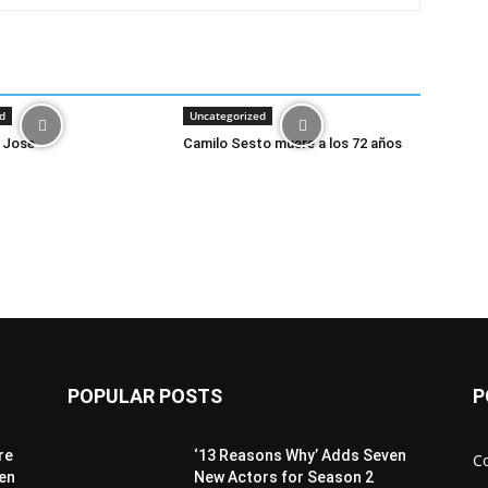
d
Uncategorized
 Jose
Camilo Sesto muere a los 72 años
POPULAR POSTS
P
re
‘13 Reasons Why’ Adds Seven
C
 en
New Actors for Season 2