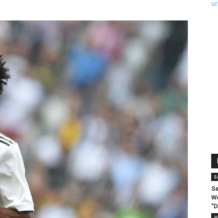
E
Se
Wo
“D
H