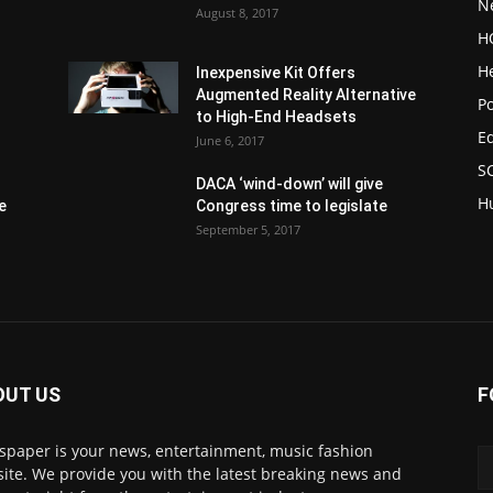
N
August 8, 2017
H
H
Inexpensive Kit Offers
Augmented Reality Alternative
1
Po
to High-End Headsets
E
June 6, 2017
S
DACA ‘wind-down’ will give
H
e
Congress time to legislate
September 5, 2017
OUT US
F
paper is your news, entertainment, music fashion
ite. We provide you with the latest breaking news and