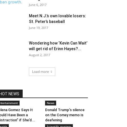
June 6, 2017
Meet N.J.’s own lovable losers:
St. Peter’s baseball
June 19, 2017
Wondering how ‘Kevin Can Wait’
will get rid of Erinn Hayes?...
August 2, 2017
Load more
HOT NEWS
ntertainment
News
lena Gomez Says It
Donald Trump’s silence
uld Have Been a
on the Comey memo is
istraction” if She’d...
deafening
ealth
Scientific mystery