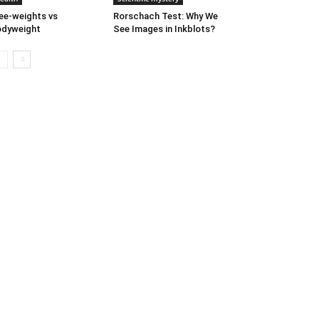
ee-weights vs
Rorschach Test: Why We
odyweight
See Images in Inkblots?