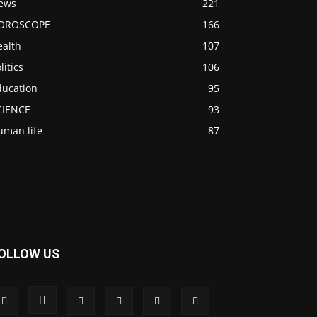
ews
221
OROSCOPE
166
ealth
107
litics
106
ducation
95
CIENCE
93
uman life
87
OLLOW US