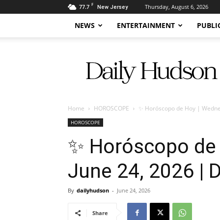
F
77.7
Thursday, August 6, 2026
New Jersey
NEWS
ENTERTAINMENT
PUBLI
Daily
Hudson
Home
HOROSCOPE
✨ Horóscopo de Hoy | Wednesd
HOROSCOPE
✨ Horóscopo de 
June 24, 2026 | D
By
dailyhudson
-
June 24, 2026
Share