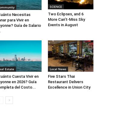
SCIENCE
ommunity
Two Eclipses, and 6
uánto Necesitas
More Can’t-Miss Sky
nar para Vivir en
Events in August
yonne? Guía de Salario
.
eal Estate
Local News
uánto Cuesta Vivir en
Five Stars Thai
yonne en 2026? Guía
Restaurant Delivers
mpleta del Costo...
Excellence in Union City