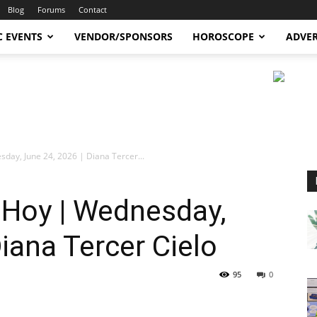
Blog
Forums
Contact
C EVENTS
VENDOR/SPONSORS
HOROSCOPE
ADVER
ay, June 24, 2026 | Diana Tercer...
Hoy | Wednesday,
iana Tercer Cielo
95
0