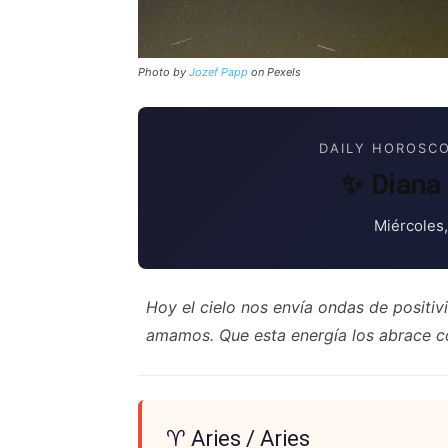
Photo by
Jozef Papp
on Pexels
DAILY HOROSCO
✨ Diana 
Miércoles
Hoy el cielo nos envía ondas de positi
amamos. Que esta energía los abrace co
♈ Aries / Aries