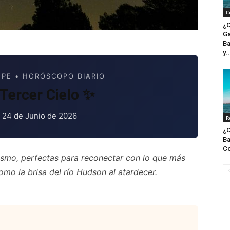
C
¿C
Ga
Ba
y..
PE • HORÓSCOPO DIARIO
Tercer Cielo ✨
, 24 de Junio de 2026
R
¿C
Ba
Co
vismo, perfectas para reconectar con lo que más
mo la brisa del río Hudson al atardecer.