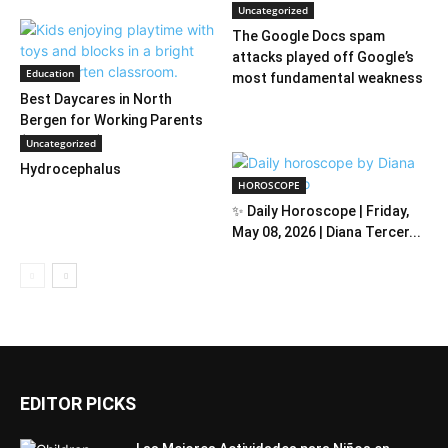
Uncategorized
The Google Docs spam
attacks played off Google’s
Education
most fundamental weakness
Best Daycares in North
Bergen for Working Parents
(2026 Guide)
Uncategorized
Hydrocephalus
HOROSCOPE
✨ Daily Horoscope | Friday,
May 08, 2026 | Diana Tercer...
EDITOR PICKS