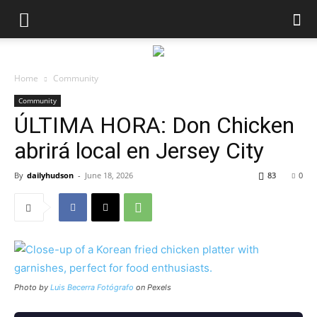
Home
Community
Community
ÚLTIMA HORA: Don Chicken
abrirá local en Jersey City
By
dailyhudson
-
June 18, 2026
83
0
Photo by
Luis Becerra Fotógrafo
on Pexels