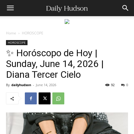
Home
HOROSCOPE
HOROSCOPE
✨ Horóscopo de Hoy |
Sunday, June 14, 2026 |
Diana Tercer Cielo
By
dailyhudson
-
June 14, 2026
92
0