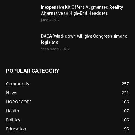
Inexpensive Kit Offers Augmented Reality
Alternative to High-End Headsets
June 6, 2017
DACA ‘wind-down’ will give Congress time to
legislate
September 5, 2017
POPULAR CATEGORY
Community
257
News
221
HOROSCOPE
166
Health
107
Politics
106
Education
95