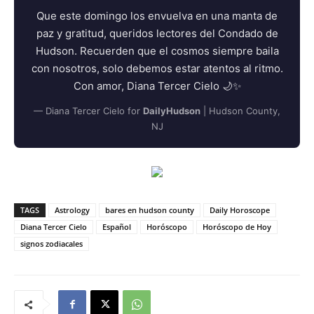
Que este domingo los envuelva en una manta de
paz y gratitud, queridos lectores del Condado de
Hudson. Recuerden que el cosmos siempre baila
con nosotros, solo debemos estar atentos al ritmo.
Con amor, Diana Tercer Cielo 🌙✨
— Diana Tercer Cielo for
DailyHudson
| Hudson County,
NJ
TAGS
Astrology
bares en hudson county
Daily Horoscope
Diana Tercer Cielo
Español
Horóscopo
Horóscopo de Hoy
signos zodiacales