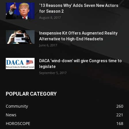
‘13 Reasons Why’ Adds Seven New Actors
for Season 2
August 8, 2017
Inexpensive Kit Offers Augmented Reality
Alternative to High-End Headsets
June 6, 2017
DACA ‘wind-down’ will give Congress time to
legislate
September 5, 2017
POPULAR CATEGORY
Community
260
News
221
HOROSCOPE
168