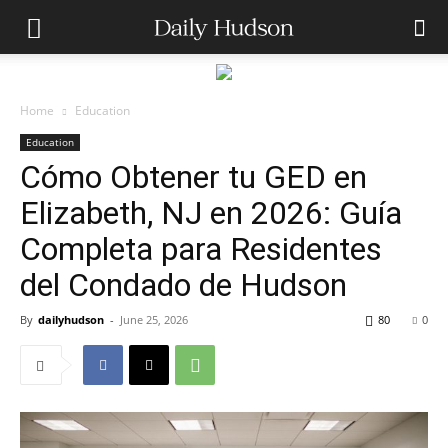
Home
Education
Education
Cómo Obtener tu GED en
Elizabeth, NJ en 2026: Guía
Completa para Residentes
del Condado de Hudson
By
dailyhudson
-
June 25, 2026
80
0