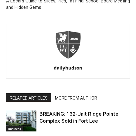
A Local’s Guide to Slices, Pies,
at Final School Board Meeting
and Hidden Gems
dailyhudson
RELATED ARTICLES
MORE FROM AUTHOR
BREAKING: 132-Unit Ridge Pointe
Complex Sold in Fort Lee
Business