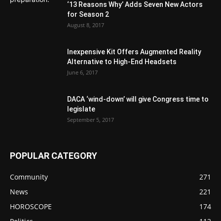
‘13 Reasons Why’ Adds Seven New Actors
for Season 2
August 8, 2017
Inexpensive Kit Offers Augmented Reality
Alternative to High-End Headsets
June 6, 2017
DACA ‘wind-down’ will give Congress time to
legislate
September 5, 2017
POPULAR CATEGORY
Community
271
News
221
HOROSCOPE
174