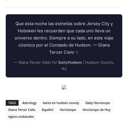
Que esta noche las estrellas sobre Jersey City y
Hoboken les recuerden que cada uno lleva un
universo dentro. Siempre a su lado, en este viaje
cósmico por el Condado de Hudson. — Diana
Tercer Cielo ✨
— Diana Tercer Cielo for
DailyHudson
| Hudson County,
NJ
TAGS
Astrology
bares en hudson county
Daily Horoscope
Diana Tercer Cielo
Español
Horóscopo
Horóscopo de Hoy
signos zodiacales