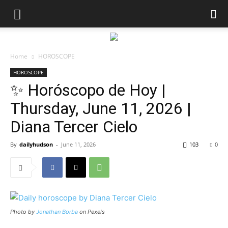
Home
HOROSCOPE
HOROSCOPE
✨ Horóscopo de Hoy |
Thursday, June 11, 2026 |
Diana Tercer Cielo
By
dailyhudson
-
June 11, 2026
103
0
Photo by
Jonathan Borba
on Pexels