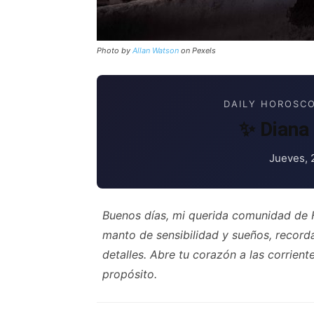
Photo by
Allan Watson
on Pexels
DAILY HOROSCO
✨ Diana 
Jueves, 
Buenos días, mi querida comunidad de 
manto de sensibilidad y sueños, recor
detalles. Abre tu corazón a las corrient
propósito.