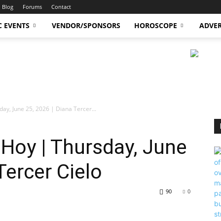
Blog
Forums
Contact
C EVENTS
VENDOR/SPONSORS
HOROSCOPE
ADVER
y, June 25, 2026 | Diana Tercer...
Hoy | Thursday, June
Tercer Cielo
90
0