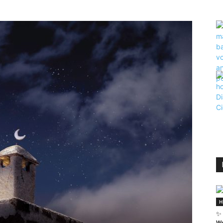
H
✨ 
We