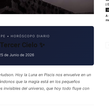
| 
U
A 
mu
PE • HORÓSCOPO DIARIO
Tercer Cielo ✨
25 de Junio de 2026
Hudson. Hoy la Luna en Piscis nos envuelve en un
dándonos que la magia está en los pequeños
es invisibles del universo, que hoy todo fluye con