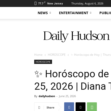
F
77.7
Thursday, August 6, 2026
New Jersey
NEWS
ENTERTAINMENT
PUBLI
Daily
Hudson
Home
HOROSCOPE
✨ Horóscopo de Hoy | Thursda
HOROSCOPE
✨ Horóscopo de 
25, 2026 | Diana 
By
dailyhudson
-
June 25, 2026
Share