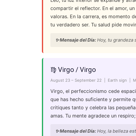
Leo, tu luz interior se expande y atr
compartir el reflector. En el amor, u
valoras. En la carrera, es momento de
tu verdadero ser. Tu salud pide movim
✨ Mensaje del Día:
Hoy, tu grandeza 
♍ Virgo / Virgo
August 23 – September 22 | Earth sign | 
Virgo, el perfeccionismo cede espacio
que has hecho suficiente y permite qu
critiques tanto y celebra las pequeñ
amas. Tu mente agradece un respiro; 
✨ Mensaje del Día:
Hoy, la belleza est