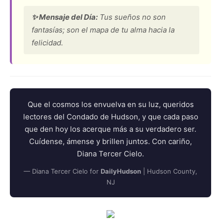
✨ Mensaje del Día:
Tus sueños no son
fantasías; son el mapa de tu alma hacia la
felicidad.
Que el cosmos los envuelva en su luz, queridos
lectores del Condado de Hudson, y que cada paso
que den hoy los acerque más a su verdadero ser.
Cuídense, ámense y brillen juntos. Con cariño,
Diana Tercer Cielo.
— Diana Tercer Cielo for
DailyHudson
| Hudson County,
NJ