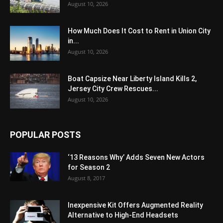
August 10, 2026
How Much Does It Cost to Rent in Union City
in...
August 10, 2026
Boat Capsize Near Liberty Island Kills 2,
Jersey City Crew Rescues...
August 10, 2026
POPULAR POSTS
‘13 Reasons Why’ Adds Seven New Actors
for Season 2
August 8, 2017
Inexpensive Kit Offers Augmented Reality
Alternative to High-End Headsets