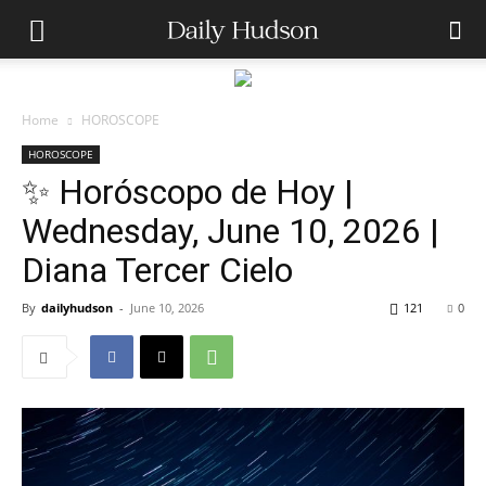
Home
HOROSCOPE
HOROSCOPE
✨ Horóscopo de Hoy |
Wednesday, June 10, 2026 |
Diana Tercer Cielo
By
dailyhudson
-
June 10, 2026
121
0