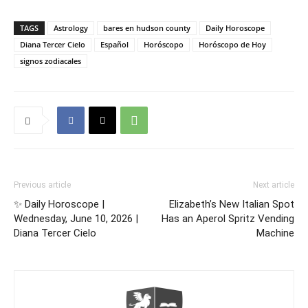
TAGS
Astrology
bares en hudson county
Daily Horoscope
Diana Tercer Cielo
Español
Horóscopo
Horóscopo de Hoy
signos zodiacales
Previous article
Next article
✨ Daily Horoscope |
Elizabeth’s New Italian Spot
Wednesday, June 10, 2026 |
Has an Aperol Spritz Vending
Diana Tercer Cielo
Machine