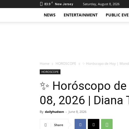
F
83.9
Saturday, August 8, 2026
New Jersey
NEWS
ENTERTAINMENT
PUBLIC EV
Daily
Hudson
Home
HOROSCOPE
✨ Horóscopo de Hoy | Monday
HOROSCOPE
✨ Horóscopo de 
08, 2026 | Diana 
By
dailyhudson
-
June 8, 2026
Share