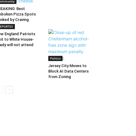
ommunity
EAKING: Best
boken Pizza Spots
nked by Craving
EPORTES
w England Patriots
sit to White House-
ady will not attend
Politics
Jersey City Moves to
Block AI Data Centers
from Zoning