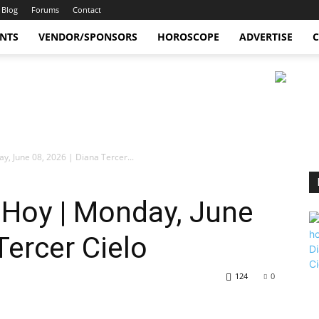
Blog
Forums
Contact
ENTS
VENDOR/SPONSORS
HOROSCOPE
ADVERTISE
C
, June 08, 2026 | Diana Tercer...
Hoy | Monday, June
Tercer Cielo
124
0