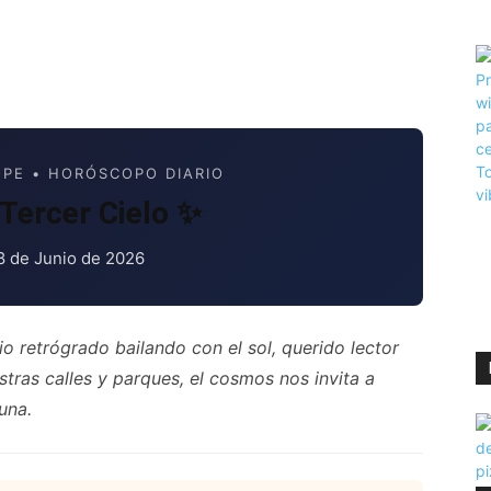
PE • HORÓSCOPO DIARIO
Tercer Cielo ✨
8 de Junio de 2026
io retrógrado bailando con el sol, querido lector
stras calles y parques, el cosmos nos invita a
una.