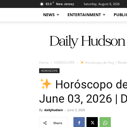
F
83.9
Saturday, August 8, 2026
New Jersey
NEWS
ENTERTAINMENT
PUBLI
Daily
Hudson
Home
HOROSCOPE
Horóscopo de Hoy | Wednes
HOROSCOPE
Horóscopo de
June 03, 2026 | D
By
dailyhudson
-
June 3, 2026
Share