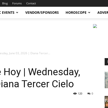
Blog
Forums
Contact
C EVENTS
VENDOR/SPONSORS
HOROSCOPE
ADVER
day, June 03, 2026 | Diana Tercer...
 Hoy | Wednesday,
iana Tercer Cielo
120
0