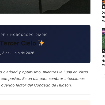
R
Dó
Ne
Me
PE • HORÓSCOPO DIARIO
Tercer Cielo
C
, 3 de Junio de 2026
ÚL
Ha
Mu
o claridad y optimismo, mientras la Luna en Virgo
n compasión. Es un día para sembrar intenciones
, querido lector del Condado de Hudson.