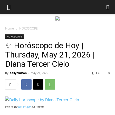
Home
HOROSCOPE
HOROSCOPE
✨ Horóscopo de Hoy |
Thursday, May 21, 2026 |
Diana Tercer Cielo
By
dailyhudson
-
May 21, 2026
136
0
Photo by
Kai Pilger
on Pexels