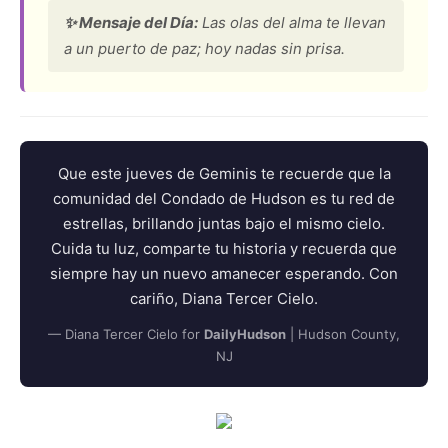
✨ Mensaje del Día:
Las olas del alma te llevan
a un puerto de paz; hoy nadas sin prisa.
Que este jueves de Geminis te recuerde que la
comunidad del Condado de Hudson es tu red de
estrellas, brillando juntas bajo el mismo cielo.
Cuida tu luz, comparte tu historia y recuerda que
siempre hay un nuevo amanecer esperando. Con
cariño, Diana Tercer Cielo.
— Diana Tercer Cielo for
DailyHudson
| Hudson County,
NJ