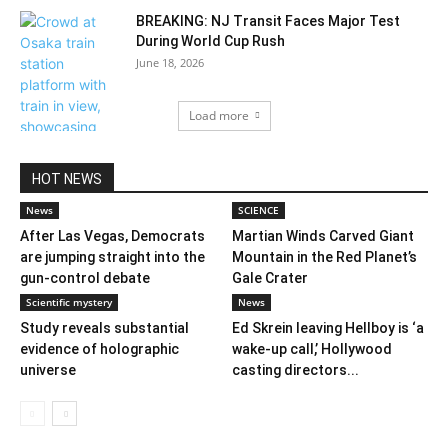
BREAKING: NJ Transit Faces Major Test
During World Cup Rush
June 18, 2026
Load more
HOT NEWS
News
SCIENCE
After Las Vegas, Democrats
Martian Winds Carved Giant
are jumping straight into the
Mountain in the Red Planet’s
gun-control debate
Gale Crater
Scientific mystery
News
Study reveals substantial
Ed Skrein leaving Hellboy is ‘a
evidence of holographic
wake-up call,’ Hollywood
universe
casting directors...