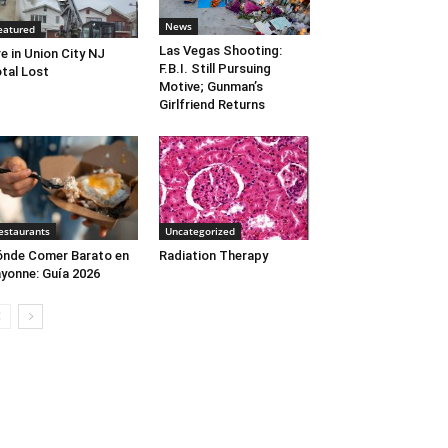
News
eatured
Las Vegas Shooting:
re in Union City NJ
F.B.I. Still Pursuing
tal Lost
Motive; Gunman’s
Girlfriend Returns
estaurants
Uncategorized
nde Comer Barato en
Radiation Therapy
yonne: Guía 2026