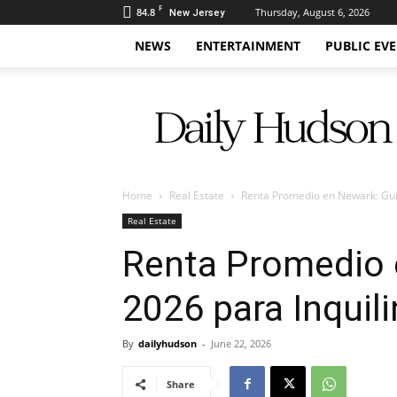
F
84.8
Thursday, August 6, 2026
New Jersey
NEWS
ENTERTAINMENT
PUBLIC EV
Daily
Hudson
Home
Real Estate
Renta Promedio en Newark: Guía
Real Estate
Renta Promedio 
2026 para Inquili
By
dailyhudson
-
June 22, 2026
Share