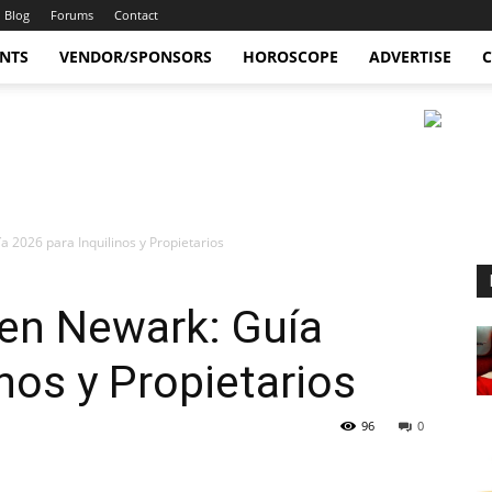
Blog
Forums
Contact
ENTS
VENDOR/SPONSORS
HOROSCOPE
ADVERTISE
C
 2026 para Inquilinos y Propietarios
en Newark: Guía
nos y Propietarios
96
0