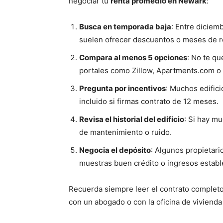
negociar tu
renta promedio en Newark
:
Busca en temporada baja
: Entre diciem
suelen ofrecer descuentos o meses de re
Compara al menos 5 opciones
: No te q
portales como Zillow, Apartments.com o
Pregunta por incentivos
: Muchos edific
incluido si firmas contrato de 12 meses.
Revisa el historial del edificio
: Si hay m
de mantenimiento o ruido.
Negocia el depósito
: Algunos propietari
muestras buen crédito o ingresos establ
Recuerda siempre leer el contrato completo a
con un abogado o con la oficina de viviend