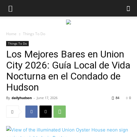
Home
Things To Do
Things To Do
Los Mejores Bares en Union
City 2026: Guía Local de Vida
Nocturna en el Condado de
Hudson
By
dailyhudson
-
June 17, 2026
84
0