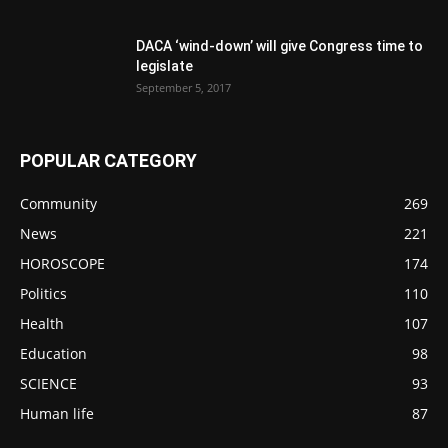
DACA ‘wind-down’ will give Congress time to
legislate
September 5, 2017
POPULAR CATEGORY
Community
269
News
221
HOROSCOPE
174
Politics
110
Health
107
Education
98
SCIENCE
93
Human life
87