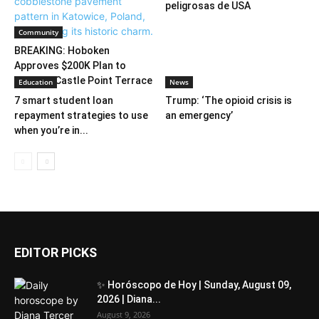
peligrosas de USA
Community
BREAKING: Hoboken
Approves $200K Plan to
Restore Castle Point Terrace
Education
News
7 smart student loan
Trump: ‘The opioid crisis is
repayment strategies to use
an emergency’
when you’re in...
EDITOR PICKS
✨ Horóscopo de Hoy | Sunday, August 09,
2026 | Diana...
August 9, 2026