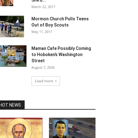
She’d...
March 22, 2017
Mormon Church Pulls Teens
Out of Boy Scouts
May 11, 2017
Maman Cafe Possibly Coming
to Hoboken’s Washington
Street
August 7, 2026
Load more
HOT NEWS