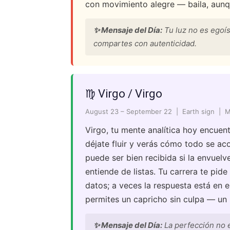
con movimiento alegre — baila, aunqu
✨ Mensaje del Día:
Tu luz no es egoís
compartes con autenticidad.
♍ Virgo / Virgo
August 23 – September 22 | Earth sign | 
Virgo, tu mente analítica hoy encuen
déjate fluir y verás cómo todo se ac
puede ser bien recibida si la envuelv
entiende de listas. Tu carrera te pid
datos; a veces la respuesta está en e
permites un capricho sin culpa — un 
✨ Mensaje del Día:
La perfección no e