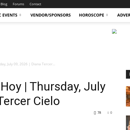
Blog
Forums
Contact
C EVENTS
VENDOR/SPONSORS
HOROSCOPE
ADVER
y, July 09, 2026 | Diana Tercer...
oy | Thursday, July
Tercer Cielo
78
0