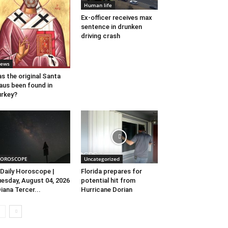
Human life
Ex-officer receives max
sentence in drunken
driving crash
ews
s the original Santa
aus been found in
rkey?
OROSCOPE
Uncategorized
Daily Horoscope |
Florida prepares for
esday, August 04, 2026
potential hit from
Diana Tercer...
Hurricane Dorian