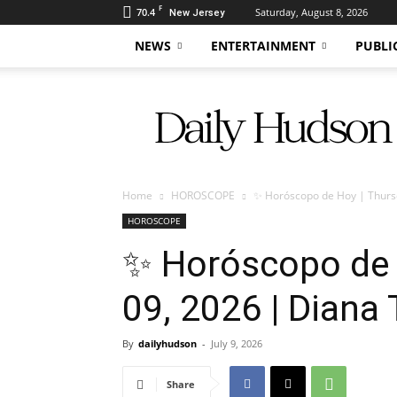
F
70.4
Saturday, August 8, 2026
New Jersey
NEWS
ENTERTAINMENT
PUBLI
Daily
Hudson
Home
HOROSCOPE
✨ Horóscopo de Hoy | Thursda
HOROSCOPE
✨ Horóscopo de H
09, 2026 | Diana 
By
dailyhudson
-
July 9, 2026
Share