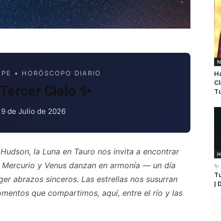
N
PE • HORÓSCOPO DIARIO
Ha
Cl
Tercer Cielo ✨
Tu
 9 de Julio de 2026
Hudson, la Luna en Tauro nos invita a encontrar
H
as Mercurio y Venus danzan en armonía — un día
✨ 
Tu
er abrazos sinceros. Las estrellas nos susurran
| 
mentos que compartimos, aquí, entre el río y las