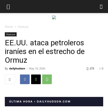
Home
Feature
Feature
EE.UU. ataca petroleros
iraníes en el estrecho de
Ormuz
By
dailyhudson
-
May 10, 2026
273
0
ÚLTIMA HORA • DAILYHUDSON.COM