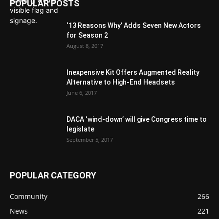
POPULAR POSTS
‘13 Reasons Why’ Adds Seven New Actors
for Season 2
August 8, 2017
Inexpensive Kit Offers Augmented Reality
Alternative to High-End Headsets
June 6, 2017
DACA ‘wind-down’ will give Congress time to
legislate
September 5, 2017
POPULAR CATEGORY
Community
266
News
221