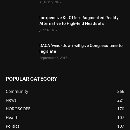
August 8, 2017
Inexpensive Kit Offers Augmented Reality
Alternative to High-End Headsets
June 6, 2017
DACA ‘wind-down’ will give Congress time to
legislate
September 5, 2017
POPULAR CATEGORY
Community
266
News
221
HOROSCOPE
170
Health
107
Politics
107