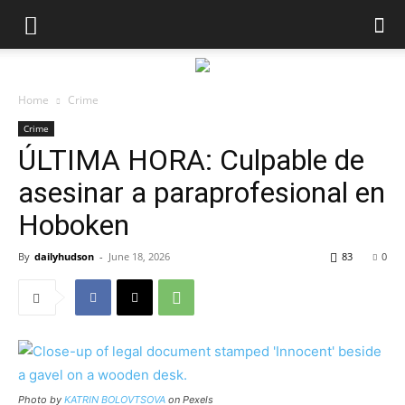
Home
Crime
Crime
ÚLTIMA HORA: Culpable de
asesinar a paraprofesional en
Hoboken
By
dailyhudson
-
June 18, 2026
83
0
Photo by
KATRIN BOLOVTSOVA
on Pexels