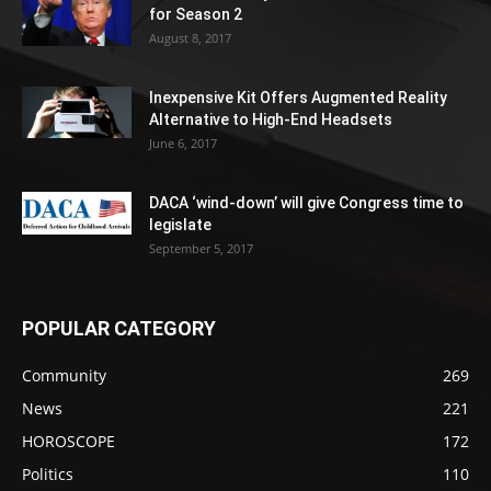
for Season 2
August 8, 2017
Inexpensive Kit Offers Augmented Reality
Alternative to High-End Headsets
June 6, 2017
DACA ‘wind-down’ will give Congress time to
legislate
September 5, 2017
POPULAR CATEGORY
Community
269
News
221
HOROSCOPE
172
Politics
110