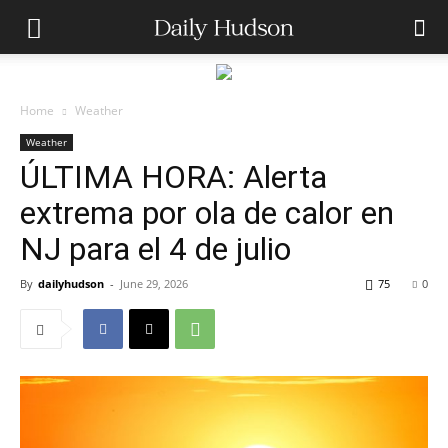
Home
Weather
Weather
ÚLTIMA HORA: Alerta
extrema por ola de calor en
NJ para el 4 de julio
By
dailyhudson
-
June 29, 2026
75
0