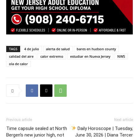
TAGS
4 de julio
alerta de salud
bares en hudson county
calidad del aire
calor extremo
estudiar en Nueva Jersey
NWS
ola de calor
Previous article
Next article
Time capsule sealed at North
Daily Horoscope | Tuesday,
Bergen’s new junior high, not
June 30, 2026 | Diana Tercer