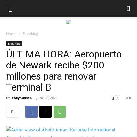
Home
Breaking
Breaking
ÚLTIMA HORA: Aeropuerto
de Newark recibe $200
millones para renovar
Terminal B
By
dailyhudson
-
June 18, 2026
90
0