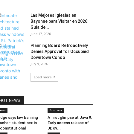
Las Mejores Iglesias en
Bayonne para Visitar en 2026:
Guía de...
June 17, 2026
Planning Board Retroactively
Denies Approval for Occupied
Downtown Condo
July 9, 2026
Load more
HOT NEWS
ews
Business
dge says law banning
A first glimpse at Java 9:
acher-student sex is
Early access release of
constitutional
JDK9...