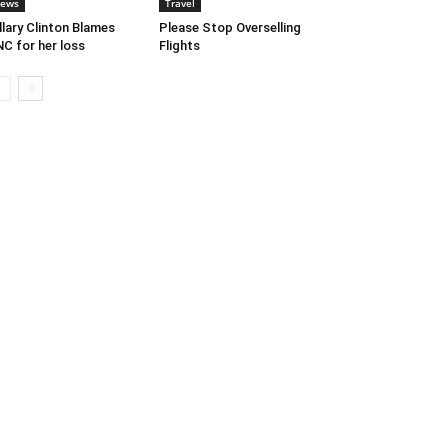
ews
Travel
llary Clinton Blames
Please Stop Overselling
C for her loss
Flights