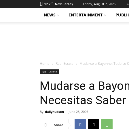
F
92.2
Friday, August 7, 2026
Bl
New Jersey
NEWS
ENTERTAINMENT
PUBLI
Daily
Hudson
Home
Real Estate
Mudarse a Bayonne: Todo Lo Q
Real Estate
Mudarse a Bayon
Necesitas Saber
By
dailyhudson
-
June 28, 2026
Share