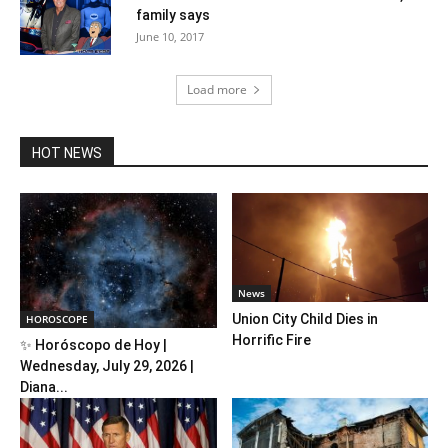
family says
June 10, 2017
Load more
HOT NEWS
News
Union City Child Dies in
HOROSCOPE
Horrific Fire
✨ Horóscopo de Hoy |
Wednesday, July 29, 2026 |
Diana...