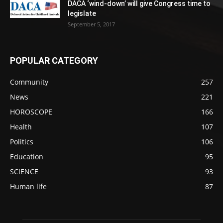
DACA ‘wind-down’ will give Congress time to
legislate
September 5, 2017
POPULAR CATEGORY
Community
257
News
221
HOROSCOPE
166
Health
107
Politics
106
Education
95
SCIENCE
93
Human life
87