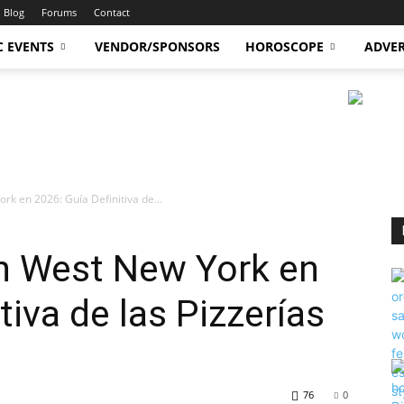
Blog
Forums
Contact
C EVENTS
VENDOR/SPONSORS
HOROSCOPE
ADVER
rk en 2026: Guía Definitiva de...
en West New York en
tiva de las Pizzerías
76
0