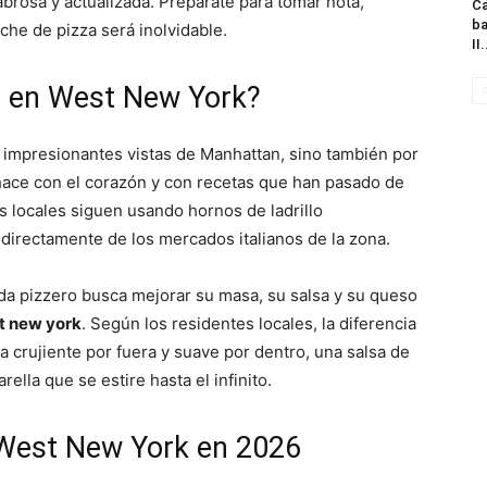
abrosa y actualizada. Prepárate para tomar nota,
Ca
ba
he de pizza será inolvidable.
II.
za en West New York?
 impresionantes vistas de Manhattan, sino también por
e hace con el corazón y con recetas que han pasado de
 locales siguen usando hornos de ladrillo
 directamente de los mercados italianos de la zona.
da pizzero busca mejorar su masa, su salsa y su queso
t new york
. Según los residentes locales, la diferencia
a crujiente por fuera y suave por dentro, una salsa de
ella que se estire hasta el infinito.
 West New York en 2026