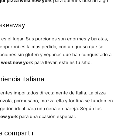
jor pizza west new york
para quienes buscan algo
 takeaway
n es el lugar. Sus porciones son enormes y baratas,
 pepperoni es la más pedida, con un queso que se
pciones sin gluten y veganas que han conquistado a
a west new york
para llevar, este es tu sitio.
iencia italiana
ientes importados directamente de Italia. La pizza
onzola, parmesano, mozzarella y fontina se funden en
gedor, ideal para una cena en pareja. Según los
new york
para una ocasión especial.
ra compartir