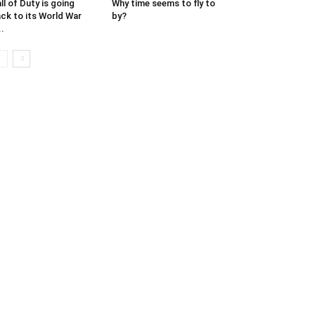
ll of Duty is going
Why time seems to fly to
ck to its World War
by?
..