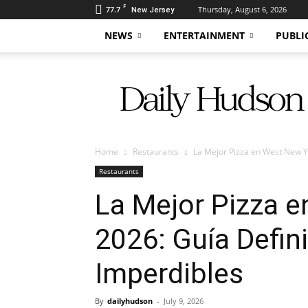
F
77.7
Thursday, August 6, 2026
New Jersey
NEWS
ENTERTAINMENT
PUBLI
Daily
Hudson
Home
Restaurants
La Mejor Pizza en West New Yo
Restaurants
La Mejor Pizza 
2026: Guía Defini
Imperdibles
By
dailyhudson
-
July 9, 2026