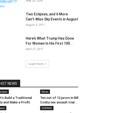
May 29, 2026
Two Eclipses, and 6 More
Can’t-Miss Sky Events in August
August 3, 2017
Here’s What Trump Has Done
For Women In His First 100...
April 27, 2017
Load more
HOT NEWS
ecipes
News
t’s Build a Traditional
Ten out of 12 jurors in Bill
ty and Make a Profit
Cosby sex assault trial...
ews
SCIENCE