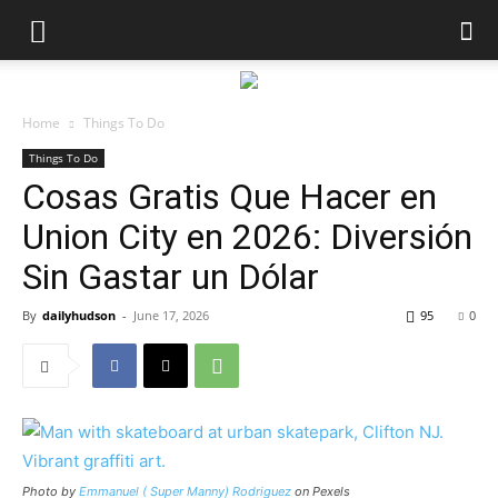
Home
Things To Do
Things To Do
Cosas Gratis Que Hacer en
Union City en 2026: Diversión
Sin Gastar un Dólar
By
dailyhudson
-
June 17, 2026
95
0
Photo by
Emmanuel ( Super Manny) Rodriguez
on Pexels