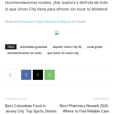
recomendaciones locales. ¡Sal, explora y disfruta de todo
lo que Union City tiene para ofrecer sin tocar tu billetera!
Photo by
Emmanuel ( Super Manny) Rodriguez
on Pexels
TAGS
actividades gratuitas
alquiler Union City NJ
cosas gratis
entretenimiento sin costo
qué hacer en union city
Previous article
Next article
Best Colombian Food in
Best Pharmacy Newark 2026:
Jersey City: Top Spots, Dishes
Where to Find Reliable Care