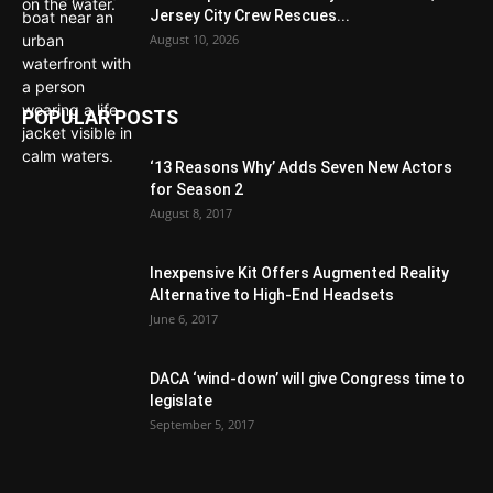
Jersey City Crew Rescues...
August 10, 2026
POPULAR POSTS
‘13 Reasons Why’ Adds Seven New Actors
for Season 2
August 8, 2017
Inexpensive Kit Offers Augmented Reality
Alternative to High-End Headsets
June 6, 2017
DACA ‘wind-down’ will give Congress time to
legislate
September 5, 2017