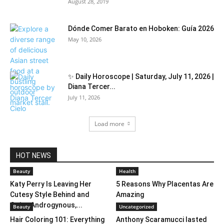
August 28, 2019
Dónde Comer Barato en Hoboken: Guía 2026
May 10, 2026
✨ Daily Horoscope | Saturday, July 11, 2026 |
Diana Tercer...
July 11, 2026
Load more
HOT NEWS
Beauty
Health
Katy Perry Is Leaving Her
5 Reasons Why Placentas Are
Cutesy Style Behind and
Amazing
Going Androgynous,...
Beauty
Uncategorized
Hair Coloring 101: Everything
Anthony Scaramucci lasted