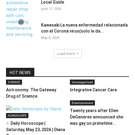
Local Guide
June 17, 2026
Kawasaki La nueva enfermedad relacionada
con el Corona virus(solo le da...
May 9, 2020
Load more
HOT NEWS
SCIENCE
Uncategorized
Astronomy: The Gateway
Integrative Cancer Care
Drug of Science
Entertainment
Twenty years after Ellen
HOROSCOPE
DeGeneres announced she
✨ Daily Horoscope |
was gay on primetime...
Saturday, May 23, 2026 | Diana