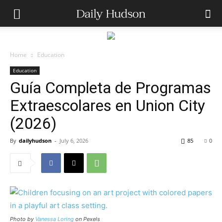
Home
Education
Education
Guía Completa de Programas
Extraescolares en Union City
(2026)
By
dailyhudson
-
July 6, 2026
85
0
Photo by
Vanessa Loring
on Pexels