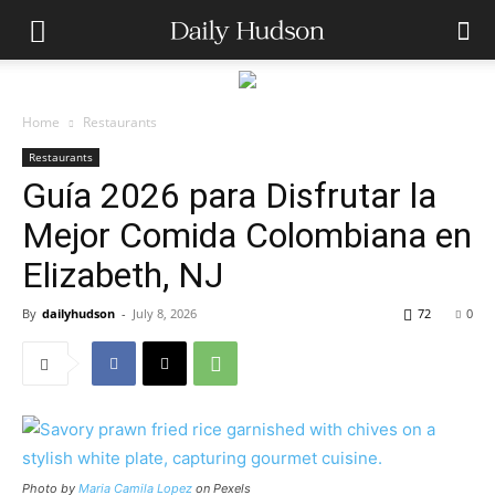
Home
Restaurants
Restaurants
Guía 2026 para Disfrutar la
Mejor Comida Colombiana en
Elizabeth, NJ
By
dailyhudson
-
July 8, 2026
72
0
Photo by
Maria Camila Lopez
on Pexels