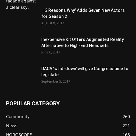
‘13 Reasons Why’ Adds Seven New Actors
for Season 2
August 8, 2017
Inexpensive Kit Offers Augmented Reality
Alternative to High-End Headsets
June 6, 2017
DACA ‘wind-down’ will give Congress time to
legislate
September 5, 2017
POPULAR CATEGORY
Community
260
News
221
HOROSCOPE
168