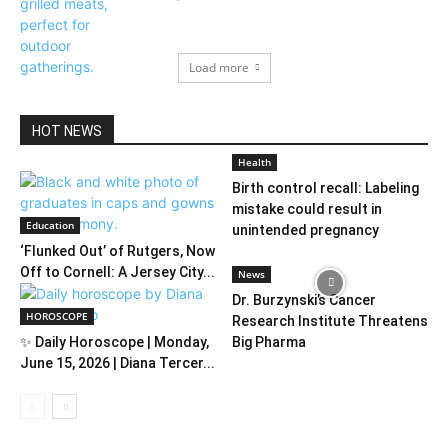
Load more
HOT NEWS
Health
Birth control recall: Labeling
mistake could result in
Education
unintended pregnancy
‘Flunked Out’ of Rutgers, Now
Off to Cornell: A Jersey City...
News
Dr. Burzynski’s Cancer
HOROSCOPE
Research Institute Threatens
✨ Daily Horoscope | Monday,
Big Pharma
June 15, 2026 | Diana Tercer...