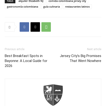
TAGS
alquiler Elizabeth NJ
comida colombiana jersey city
gastronomía colombiana
guía culinaria
restaurantes latinos
Previous article
Next article
Best Breakfast Spots in
Jersey City’s Big Promises
Bayonne: A Local Guide for
That Went Nowhere
2026