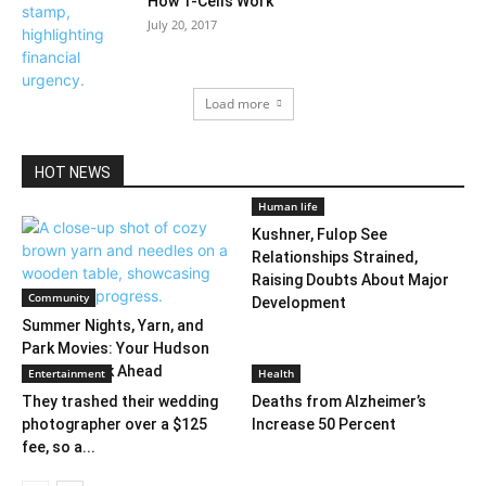
How T-Cells Work
July 20, 2017
Load more
HOT NEWS
Human life
Kushner, Fulop See
Relationships Strained,
Raising Doubts About Major
Community
Development
Summer Nights, Yarn, and
Park Movies: Your Hudson
County Week Ahead
Entertainment
Health
They trashed their wedding
Deaths from Alzheimer’s
photographer over a $125
Increase 50 Percent
fee, so a...