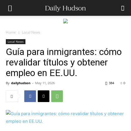
Home
Local News
Local News
Guía para inmigrantes: cómo
revalidar títulos y obtener
empleo en EE.UU.
By
dailyhudson
-
May 11, 2026
384
0