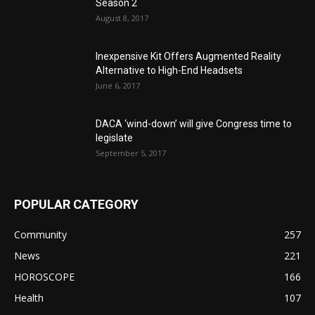
Season 2
August 8, 2017
Inexpensive Kit Offers Augmented Reality
Alternative to High-End Headsets
June 6, 2017
DACA ‘wind-down’ will give Congress time to
legislate
September 5, 2017
POPULAR CATEGORY
Community
257
News
221
HOROSCOPE
166
Health
107