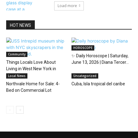
Load more
HOT NEWS
HOROSCOPE
Community
✨ Daily Horoscope | Saturday,
Things Locals Love About
June 13, 2026 | Diana Tercer...
Living in West New York in
2026
Local News
Uncategorized
Northvale Home for Sale: 4-
Cuba, Isla tropical del caribe
Bed on Commercial Lot