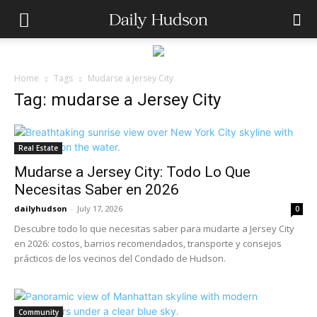
Home
Tags
Mudarse a Jersey City
Tag: mudarse a Jersey City
Real Estate
Mudarse a Jersey City: Todo Lo Que
Necesitas Saber en 2026
dailyhudson
-
July 17, 2026
0
Descubre todo lo que necesitas saber para mudarte a Jersey City
en 2026: costos, barrios recomendados, transporte y consejos
prácticos de los vecinos del Condado de Hudson.
Community